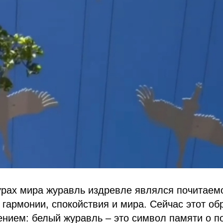
урах мира журавль издревле являлся почитаем
гармонии, спокойствия и мира. Сейчас этот об
нием: белый журавль – это символ памяти о по